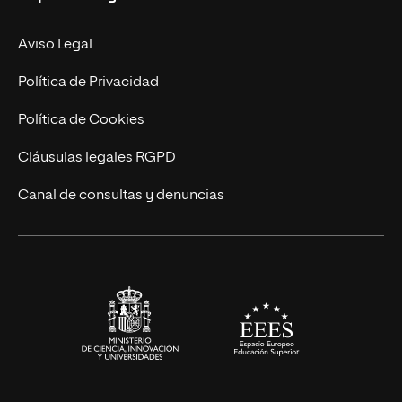
Facultades
Experto Universitario
Nuestro Equipo
Aviso Legal
Postgrados
Trabaja en UNIR
Política de Privacidad
Cursos Universitarios
Actualidad
Política de Cookies
UNIR Revista
Cláusulas legales RGPD
Eventos
Canal de consultas y denuncias
Alianzas corporativas
Sala de prensa
Contacto