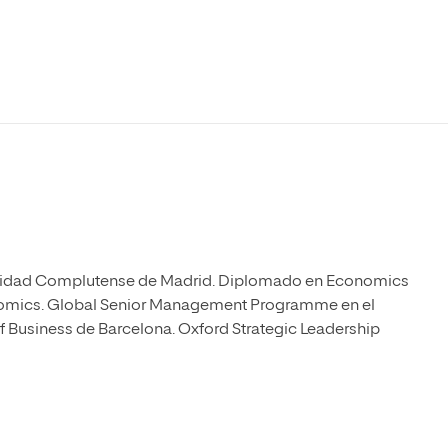
Máster Universitario en Psicopedagogía
olíticas y Relaciones
Acceso universitario para
na de Movilidad
nales
mayores
nacional
Máster Universitario en Atención Temprana y
Desarrollo Infantil
Máster Universitario en Enseñanza de Español
como Lengua Extranjera (ELE)
rsidad Complutense de Madrid. Diplomado en Economics
onomics. Global Senior Management Programme en el
 Business de Barcelona. Oxford Strategic Leadership