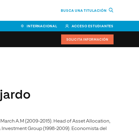
BUSCA UNA TITULACIÓN
INTERNACIONAL
ACCESO ESTUDIANTES
SOLICITA INFORMACIÓN
Facultad de Ciencias de la
Educación y Humanidades
Facultad de Ciencias de la
ajardo
Salud
Facultad de Economía y
Empresa
 March A.M (2009-2015). Head of Asset Allocation,
Escuela Superior de Ingeniería
y Tecnología (ESIT)
a Investment Group (1998-2009). Economista del
Facultad de Derecho