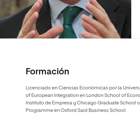
Diseño
Ingeniería y Tecnología
Ciencias P
Escuela de Humanidades
Ofici
Ciencias de la Salud
Diseño
Internacio
Inter
Normas de Organización y
Ciencias Sociales
Ciencias de la Salud
Funcionamiento
Humanidades
Ciencias Sociales
Artes
Humanidades
Música
Artes
Música
Formación
Licenciado en Ciencias Económicas por la Unive
of European Integration en London School of Ec
Instituto de Empresa y Chicago Graduate School of
Programme en Oxford Said Business School.