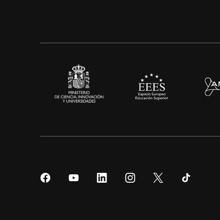
Síguenos
Síguenos
Síguenos
Síguenos
Síguenos
Sígueno
en
en
en
en
en
en
Facebook
YouTube
LinkedIn
Instagram
Twitter
Tiktok