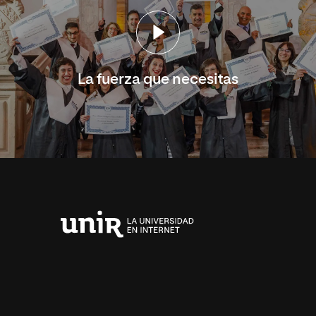
La fuerza que necesitas
Universidad
Internacional
de
La
Rioja