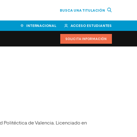
BUSCA UNA TITULACIÓN
INTERNACIONAL
ACCESO ESTUDIANTES
SOLICITA INFORMACIÓN
Facultad de Ciencias de la
Educación y Humanidades
Facultad de Ciencias de la
Salud
Facultad de Economía y
Empresa
Escuela Superior de Ingeniería
d Politéctica de Valencia. Licenciado en
y Tecnología (ESIT)
.
Facultad de Derecho