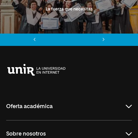
La fuerza que necesitas
Anterior
Siguiente
Universidad
Internacional
de
La
Rioja
Oferta académica
Grados
Sobre nosotros
Másteres Oficiales