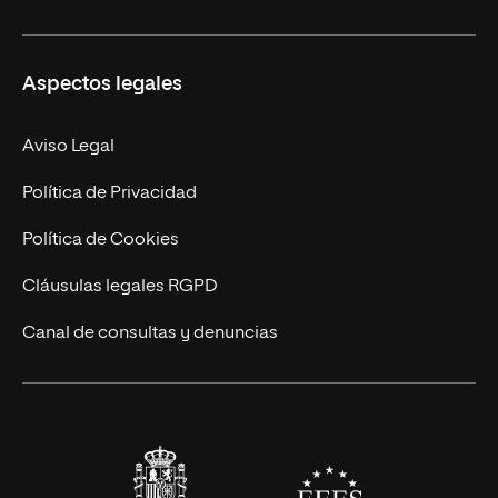
Másteres Propios
Misión y Valores
Aspectos legales
Doctorados
Facultades
Experto Universitario
Nuestro Equipo
Aviso Legal
Postgrados
Trabaja en UNIR
Política de Privacidad
Cursos Universitarios
Actualidad
Política de Cookies
UNIR Revista
Cláusulas legales RGPD
Eventos
Canal de consultas y denuncias
Alianzas corporativas
Sala de prensa
Contacto