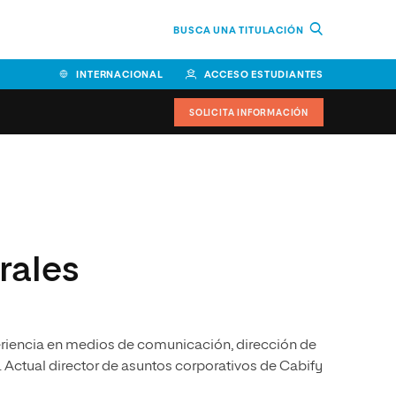
BUSCA UNA TITULACIÓN
INTERNACIONAL
ACCESO ESTUDIANTES
SOLICITA INFORMACIÓN
Facultad de Ciencias de la
Educación y Humanidades
Facultad de Ciencias de la
rales
Salud
Facultad de Economía y
Empresa
riencia en medios de comunicación, dirección de
Escuela Superior de Ingeniería
y Tecnología (ESIT)
. Actual director de asuntos corporativos de Cabify
Facultad de Derecho