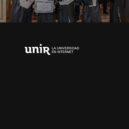
Universidad
Internacional
de
La
Rioja