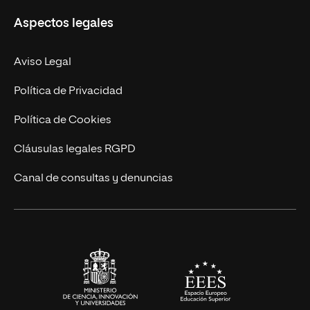
Misión y Valores
Aspectos legales
Doctorados
Facultades
Experto Universitario
Nuestro Equipo
Aviso Legal
Postgrados
Trabaja en UNIR
Política de Privacidad
Cursos Universitarios
Actualidad
Política de Cookies
UNIR Revista
Cláusulas legales RGPD
Eventos
Canal de consultas y denuncias
Alianzas corporativas
Sala de prensa
Contacto