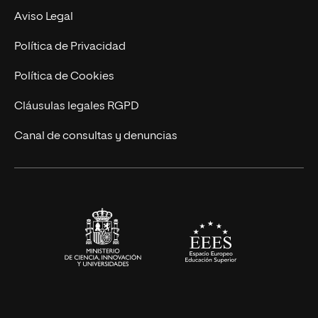
Experto Universitario
Nuestro Equipo
Aviso Legal
Postgrados
Trabaja en UNIR
Política de Privacidad
Cursos Universitarios
Actualidad
Política de Cookies
UNIR Revista
Cláusulas legales RGPD
Eventos
Canal de consultas y denuncias
Alianzas corporativas
Sala de prensa
Contacto