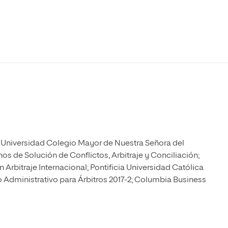
Máster Universitario en Psicopedagogía
olíticas y Relaciones
Acceso universitario para
na de Movilidad
nales
mayores
nacional
Máster Universitario en Atención Temprana y
Desarrollo Infantil
Máster Universitario en Enseñanza de Español
como Lengua Extranjera (ELE)
; Universidad Colegio Mayor de Nuestra Señora del
nos de Solución de Conflictos, Arbitraje y Conciliación;
rbitraje Internacional; Pontificia Universidad Católica
o Administrativo para Árbitros 2017-2; Columbia Business