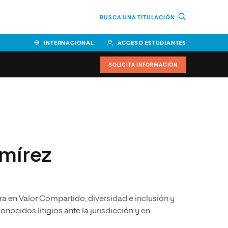
BUSCA UNA TITULACIÓN
INTERNACIONAL
ACCESO ESTUDIANTES
SOLICITA INFORMACIÓN
Facultad de Ciencias de la
Educación y Humanidades
Facultad de Ciencias de la
amírez
Salud
Facultad de Economía y
Empresa
ra en Valor Compartido, diversidad e inclusión y
Escuela Superior de Ingeniería
y Tecnología (ESIT)
ocidos litigios ante la jurisdicción y en
Facultad de Derecho