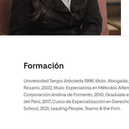
Diseño
Ingeniería y Tecnología
Ciencias P
Escuela de Humanidades
Ofici
Ciencias de la Salud
Diseño
Internacio
Inter
Normas de Organización y
Ciencias Sociales
Ciencias de la Salud
Funcionamiento
Humanidades
Ciencias Sociales
Artes
Humanidades
Música
Artes
Música
Formación
Universidad Sergio Arboleda 1996, título: Abogada
Rosario, 2002, título: Especialista en Métodos Alter
Corporación Andina de Fomento, 2010, Graduate en A
del Perú, 2017, Curso de Especialización en Derech
School, 2021, Leading People, Teams & the Firm.