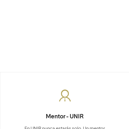
Mentor - UNIR
En UNIR nunca estarás solo. Un mentor