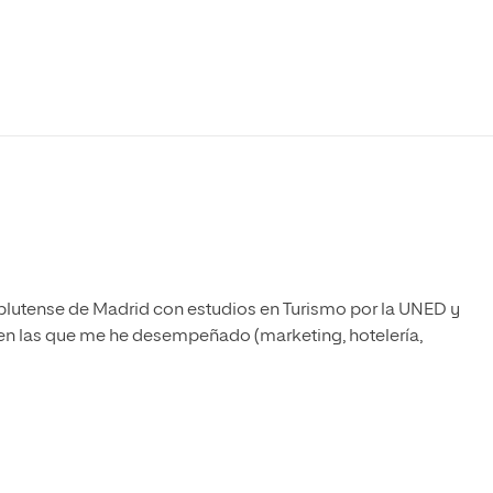
Máster Universitario en Psicopedagogía
olíticas y Relaciones
Acceso universitario para
na de Movilidad
nales
mayores
nacional
Máster Universitario en Atención Temprana y
Desarrollo Infantil
Máster Universitario en Enseñanza de Español
como Lengua Extranjera (ELE)
lutense de Madrid con estudios en Turismo por la UNED y
en las que me he desempeñado (marketing, hotelería,