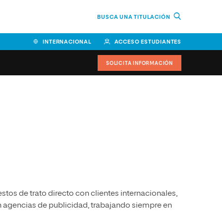
BUSCA UNA TITULACIÓN
INTERNACIONAL
ACCESO ESTUDIANTES
SOLICITA INFORMACIÓN
Facultad de Ciencias de la
Educación y Humanidades
Facultad de Ciencias de la
Salud
Facultad de Economía y
Empresa
tos de trato directo con clientes internacionales,
Escuela Superior de Ingeniería
y Tecnología (ESIT)
 agencias de publicidad, trabajando siempre en
Facultad de Derecho