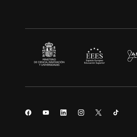
Síguenos
Síguenos
Síguenos
Síguenos
Síguenos
Sígueno
en
en
en
en
en
en
Facebook
YouTube
LinkedIn
Instagram
Twitter
Tiktok