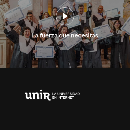
La fuerza que necesitas
Universidad
Internacional
de
La
Rioja