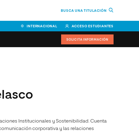
BUSCA UNA TITULACIÓN
INTERNACIONAL
ACCESO ESTUDIANTES
SOLICITA INFORMACIÓN
Facultad de Ciencias de la
Educación y Humanidades
Facultad de Ciencias de la
elasco
Salud
Facultad de Economía y
Empresa
ciones Institucionales y Sostenibilidad. Cuenta
Escuela Superior de Ingeniería
y Tecnología (ESIT)
comunicación corporativa y las relaciones
Facultad de Derecho