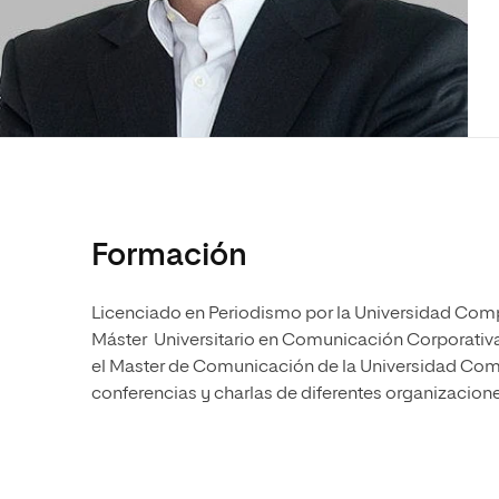
Diseño
Ingeniería y Tecnología
Ciencias P
Escuela de Humanidades
Ofici
Ciencias de la Salud
Diseño
Internacio
Inter
Normas de Organización y
Ciencias Sociales
Ciencias de la Salud
Funcionamiento
Humanidades
Ciencias Sociales
Artes
Humanidades
Música
Artes
Música
Formación
Licenciado en Periodismo por la Universidad Com
Máster Universitario en Comunicación Corporativa
el Master de Comunicación de la Universidad Comp
conferencias y charlas de diferentes organizacione