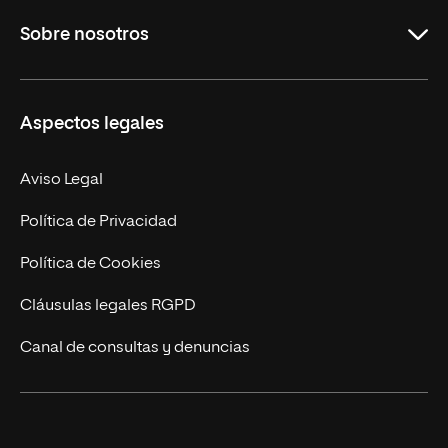
Grados
Sobre nosotros
Másteres Oficiales
Másteres Propios
Misión y Valores
Aspectos legales
Doctorados
Facultades
Experto Universitario
Nuestro Equipo
Aviso Legal
Postgrados
Trabaja en UNIR
Política de Privacidad
Cursos Universitarios
Actualidad
Política de Cookies
UNIR Revista
Cláusulas legales RGPD
Eventos
Canal de consultas y denuncias
Alianzas corporativas
Sala de prensa