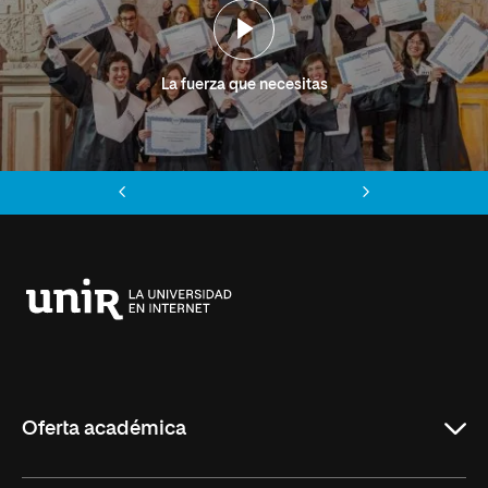
La fuerza que necesitas
Anterior
Siguiente
Universidad
Internacional
de
La
Rioja
Oferta académica