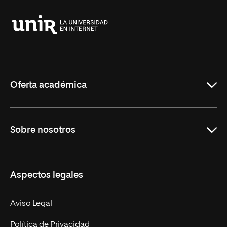
Universidad
Internacional
de
La
Rioja
Oferta académica
Grados
Sobre nosotros
Másteres Oficiales
Másteres Propios
Misión y Valores
Aspectos legales
Doctorados
Facultades
Experto Universitario
Nuestro Equipo
Aviso Legal
Postgrados
Trabaja en UNIR
Política de Privacidad