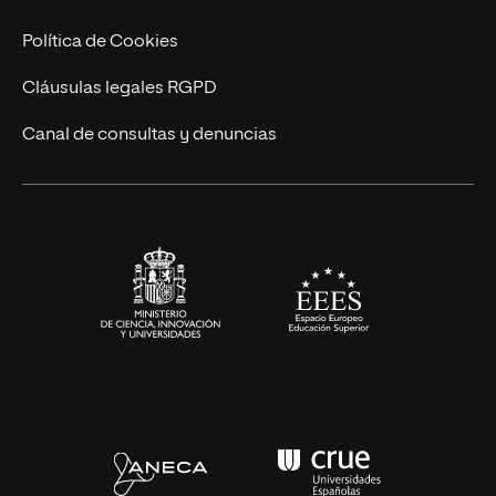
Cursos Universitarios
Actualidad
Política de Cookies
UNIR Revista
Cláusulas legales RGPD
Eventos
Canal de consultas y denuncias
Alianzas corporativas
Sala de prensa
Contacto