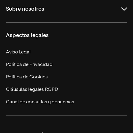
Sobre nosotros
Másteres Oficiales
Másteres Propios
Misión y Valores
Aspectos legales
Doctorados
Facultades
Experto Universitario
Nuestro Equipo
Aviso Legal
Postgrados
Trabaja en UNIR
Política de Privacidad
Cursos Universitarios
Actualidad
Política de Cookies
UNIR Revista
Cláusulas legales RGPD
Eventos
Canal de consultas y denuncias
Alianzas corporativas
Sala de prensa