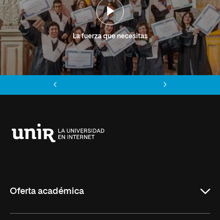
La fuerza que necesitas
Anterior
Siguiente
Universidad
Internacional
de
La
Rioja
Oferta académica
Grados