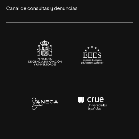
Eventos
Canal de consultas y denuncias
Alianzas corporativas
Sala de prensa
Contacto