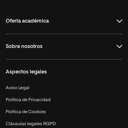
Internacional
de
La
Rioja
Oferta académica
Grados
Sobre nosotros
Másteres Oficiales
Másteres Propios
Misión y Valores
Aspectos legales
Doctorados
Facultades
Experto Universitario
Nuestro Equipo
Aviso Legal
Postgrados
Trabaja en UNIR
Política de Privacidad
Cursos Universitarios
Actualidad
Política de Cookies
UNIR Revista
Cláusulas legales RGPD