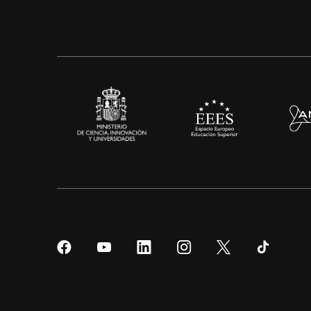
Síguenos
Síguenos
Síguenos
Síguenos
Síguenos
Sígueno
en
en
en
en
en
en
Facebook
YouTube
LinkedIn
Instagram
Twitter
Tiktok