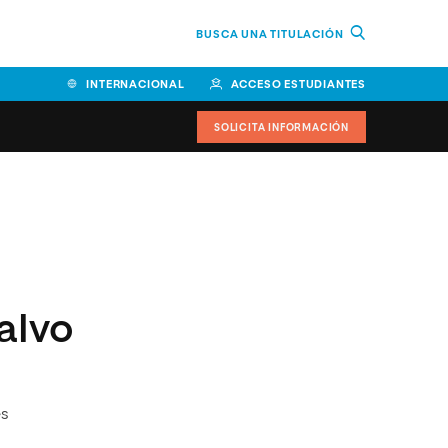
BUSCA UNA TITULACIÓN
INTERNACIONAL
ACCESO ESTUDIANTES
SOLICITA INFORMACIÓN
Facultad de Ciencias de la
Educación y Humanidades
Facultad de Ciencias de la
Salud
alvo
Facultad de Economía y
Empresa
Escuela Superior de Ingeniería
y Tecnología (ESIT)
es
Facultad de Derecho