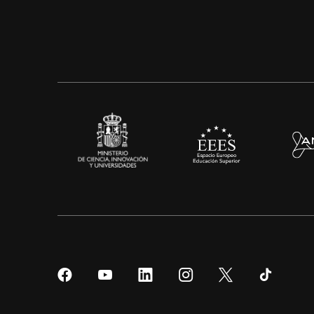
Síguenos
Síguenos
Síguenos
Síguenos
Síguenos
Sígueno
en
en
en
en
en
en
Facebook
YouTube
LinkedIn
Instagram
Twitter
Tiktok