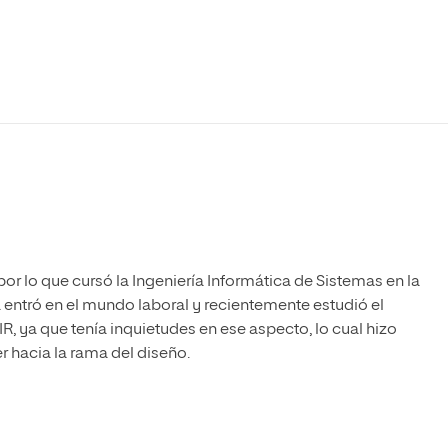
Máster Universitario en Psicopedagogía
olíticas y Relaciones
Acceso universitario para
na de Movilidad
nales
mayores
nacional
Máster Universitario en Atención Temprana y
Desarrollo Infantil
Máster Universitario en Enseñanza de Español
como Lengua Extranjera (ELE)
por lo que cursó la Ingeniería Informática de Sistemas en la
entró en el mundo laboral y recientemente estudió el
, ya que tenía inquietudes en ese aspecto, lo cual hizo
 hacia la rama del diseño.