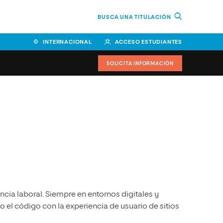
BUSCA UNA TITULACIÓN
INTERNACIONAL
ACCESO ESTUDIANTES
SOLICITA INFORMACIÓN
Facultad de Ciencias de la
Educación y Humanidades
Facultad de Ciencias de la
Salud
Facultad de Economía y
Empresa
cia laboral. Siempre en entornos digitales y
Escuela Superior de Ingeniería
y Tecnología (ESIT)
el código con la experiencia de usuario de sitios
Facultad de Derecho