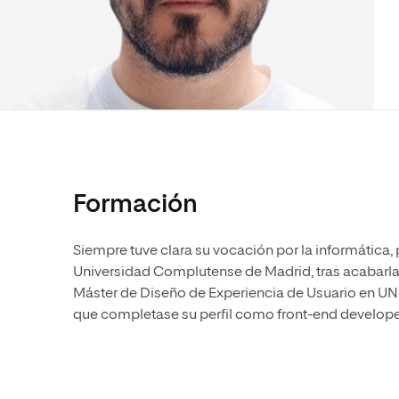
Diseño
Ingeniería y Tecnología
Ciencias P
Escuela de Humanidades
Ofici
Ciencias de la Salud
Diseño
Internacio
Inter
Normas de Organización y
Ciencias Sociales
Ciencias de la Salud
Funcionamiento
Humanidades
Ciencias Sociales
Artes
Humanidades
Música
Artes
Música
Formación
Siempre tuve clara su vocación por la informática, 
Universidad Complutense de Madrid, tras acabarla 
Máster de Diseño de Experiencia de Usuario en UNIR
que completase su perfil como front-end developer