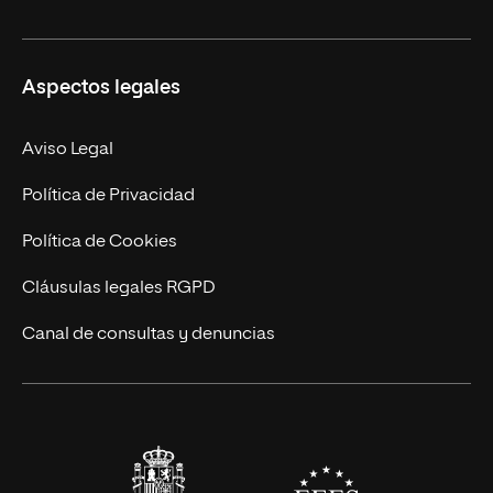
Másteres Oficiales
Másteres Propios
Misión y Valores
Aspectos legales
Doctorados
Facultades
Experto Universitario
Nuestro Equipo
Aviso Legal
Postgrados
Trabaja en UNIR
Política de Privacidad
Cursos Universitarios
Actualidad
Política de Cookies
UNIR Revista
Cláusulas legales RGPD
Eventos
Canal de consultas y denuncias
Alianzas corporativas
Sala de prensa
Contacto