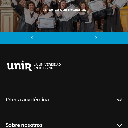
La fuerza que necesitas
Anterior
Siguiente
Universidad
Internacional
de
La
Rioja
Oferta académica
Grados
Sobre nosotros