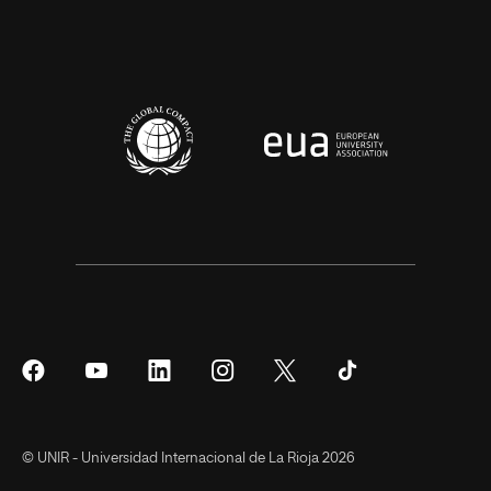
Síguenos
Síguenos
Síguenos
Síguenos
Síguenos
Síguenos
en
en
en
en
en
en
Facebook
YouTube
LinkedIn
Instagram
Twitter
Tiktok
© UNIR - Universidad Internacional de La Rioja 2026