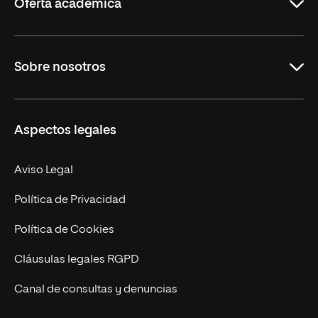
Oferta académica
Grados
Sobre nosotros
Másteres Oficiales
Másteres Propios
Misión y Valores
Aspectos legales
Doctorados
Facultades
Experto Universitario
Nuestro Equipo
Aviso Legal
Postgrados
Trabaja en UNIR
Política de Privacidad
Cursos Universitarios
Actualidad
Política de Cookies
UNIR Revista
Cláusulas legales RGPD
Eventos
Canal de consultas y denuncias
Alianzas corporativas