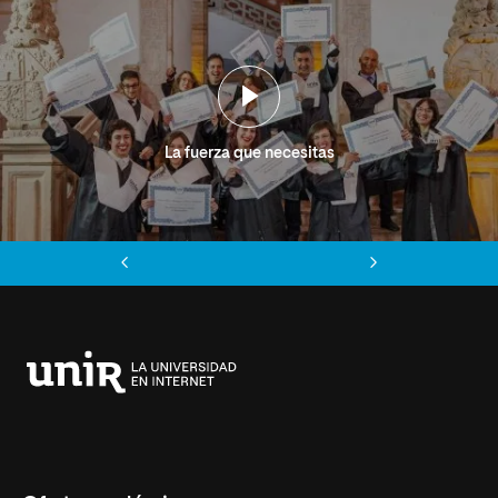
La fuerza que necesitas
Anterior
Siguiente
Universidad
Internacional
de
La
Rioja