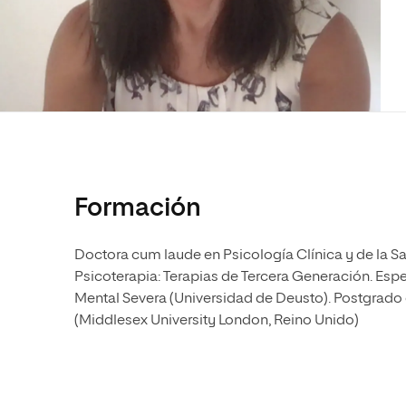
Diseño
Ingeniería y Tecnología
Ciencias P
Escuela de Humanidades
Ofici
Ciencias de la Salud
Diseño
Internacio
Inter
Normas de Organización y
Ciencias Sociales
Ciencias de la Salud
Funcionamiento
Humanidades
Ciencias Sociales
Artes
Humanidades
Música
Artes
Música
Formación
Doctora cum laude en Psicología Clínica y de la S
Psicoterapia: Terapias de Tercera Generación. Esp
Mental Severa (Universidad de Deusto). Postgrado
(Middlesex University London, Reino Unido)