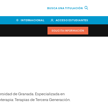
BUSCA UNA TITULACIÓN
INTERNACIONAL
ACCESO ESTUDIANTES
SOLICITA INFORMACIÓN
Facultad de Ciencias de la
Educación y Humanidades
Facultad de Ciencias de la
Salud
Facultad de Economía y
Empresa
versidad de Granada. Especializada en
Escuela Superior de Ingeniería
y Tecnología (ESIT)
terapia: Terapias de Tercera Generación.
Facultad de Derecho