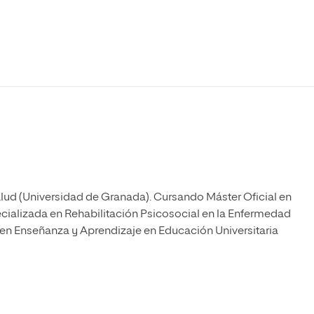
Máster Universitario en Psicopedagogía
olíticas y Relaciones
Acceso universitario para
na de Movilidad
nales
mayores
nacional
Máster Universitario en Atención Temprana y
Desarrollo Infantil
Máster Universitario en Enseñanza de Español
como Lengua Extranjera (ELE)
alud (Universidad de Granada). Cursando Máster Oficial en
ecializada en Rehabilitación Psicosocial en la Enfermedad
 en Enseñanza y Aprendizaje en Educación Universitaria