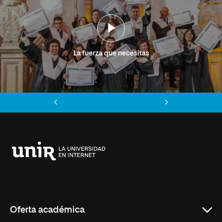
La fuerza que necesitas
Anterior
Siguiente
Universidad
Internacional
de
La
Rioja
Oferta académica