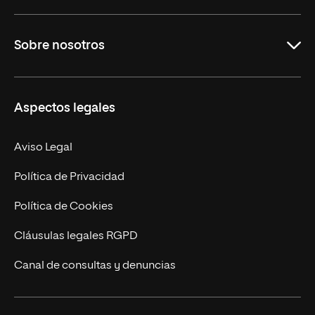
Grados
Sobre nosotros
Másteres Oficiales
Másteres Propios
Misión y Valores
Aspectos legales
Doctorados
Facultades
Experto Universitario
Nuestro Equipo
Aviso Legal
Postgrados
Trabaja en UNIR
Política de Privacidad
Cursos Universitarios
Actualidad
Política de Cookies
UNIR Revista
Cláusulas legales RGPD
Eventos
Canal de consultas y denuncias
Alianzas corporativas