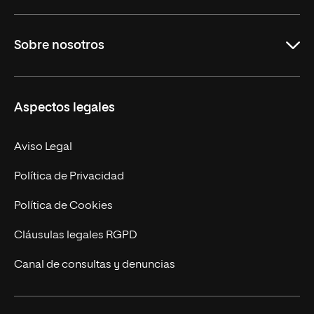
Grados
Sobre nosotros
Másteres Oficiales
Másteres Propios
Misión y Valores
Aspectos legales
Doctorados
Facultades
Experto Universitario
Nuestro Equipo
Aviso Legal
Postgrados
Trabaja en UNIR
Política de Privacidad
Cursos Universitarios
Actualidad
Política de Cookies
UNIR Revista
Cláusulas legales RGPD
Eventos
Canal de consultas y denuncias
Alianzas corporativas