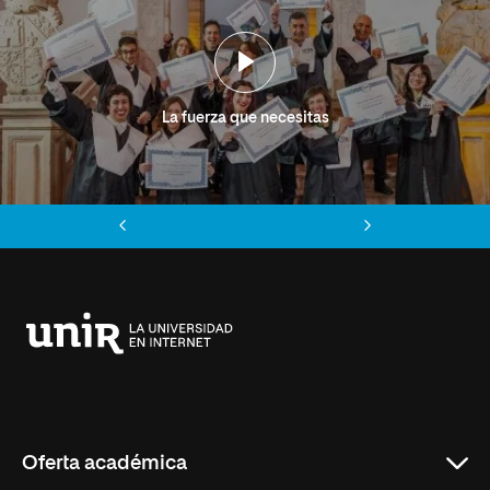
La fuerza que necesitas
Anterior
Siguiente
Universidad
Internacional
de
La
Rioja
Oferta académica