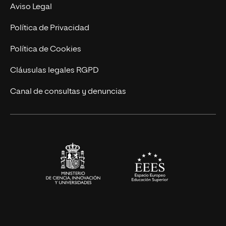
Experto Universitario
Nuestro Equipo
Aviso Legal
Postgrados
Trabaja en UNIR
Política de Privacidad
Cursos Universitarios
Actualidad
Política de Cookies
UNIR Revista
Cláusulas legales RGPD
Eventos
Canal de consultas y denuncias
Alianzas corporativas
Sala de prensa
Contacto