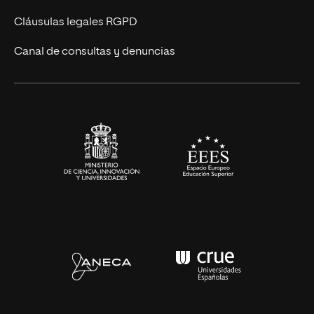
UNIR Revista
Cláusulas legales RGPD
Eventos
Canal de consultas y denuncias
Alianzas corporativas
Sala de prensa
Contacto