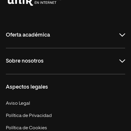
Universidad
Internacional
de
La
Rioja
Oferta académica
Grados
Sobre nosotros
Másteres Oficiales
Másteres Propios
Misión y Valores
Aspectos legales
Doctorados
Facultades
Experto Universitario
Nuestro Equipo
Aviso Legal
Postgrados
Trabaja en UNIR
Política de Privacidad
Cursos Universitarios
Actualidad
Política de Cookies