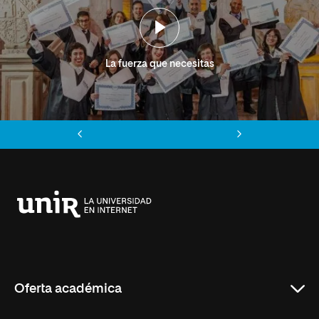
La fuerza que necesitas
Anterior
Siguiente
Universidad
Internacional
de
La
Rioja
Oferta académica