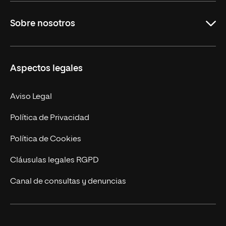
Grados
Sobre nosotros
Másteres Oficiales
Másteres Propios
Misión y Valores
Aspectos legales
Doctorados
Facultades
Experto Universitario
Nuestro Equipo
Aviso Legal
Postgrados
Trabaja en UNIR
Política de Privacidad
Cursos Universitarios
Actualidad
Política de Cookies
UNIR Revista
Cláusulas legales RGPD
Eventos
Canal de consultas y denuncias
Alianzas corporativas
Sala de prensa