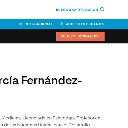
BUSCA UNA TITULACIÓN
INTERNACIONAL
ACCESO ESTUDIANTES
SOLICITA INFORMACIÓN
Facultad de Ciencias de la
Educación y Humanidades
cía Fernández-
Facultad de Ciencias de la
Salud
Facultad de Economía y
Empresa
Escuela Superior de Ingeniería
y Tecnología (ESIT)
n Medicina. Licenciado en Psicología. Profesor en
a de las Naciones Unidas para el Desarrollo
Facultad de Derecho