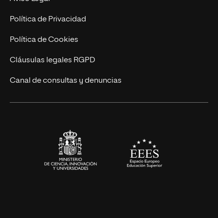
Postgrados
Trabaja en UNIR
Política de Privacidad
Cursos Universitarios
Actualidad
Política de Cookies
UNIR Revista
Cláusulas legales RGPD
Eventos
Canal de consultas y denuncias
Alianzas corporativas
Sala de prensa
Contacto