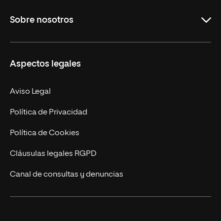
Grados
Sobre nosotros
Másteres Oficiales
Másteres Propios
Misión y Valores
Aspectos legales
Doctorados
Facultades
Experto Universitario
Nuestro Equipo
Aviso Legal
Postgrados
Trabaja en UNIR
Política de Privacidad
Cursos Universitarios
Actualidad
Política de Cookies
UNIR Revista
Cláusulas legales RGPD
Eventos
Canal de consultas y denuncias
Alianzas corporativas
Sala de prensa