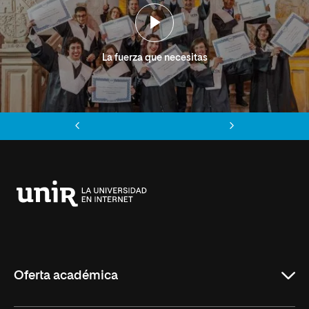
La fuerza que necesitas
Anterior
Siguiente
Universidad
Internacional
de
La
Rioja
Oferta académica