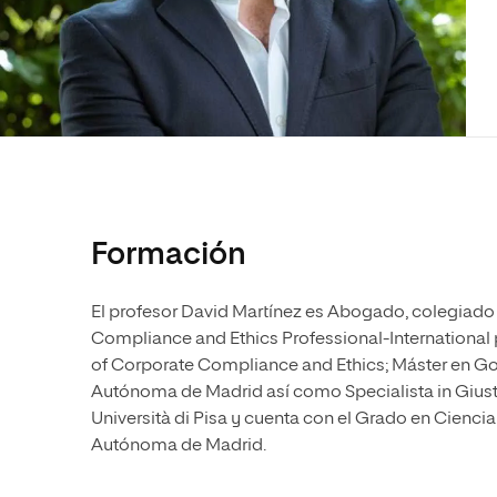
Diseño
Ingeniería y Tecnología
Ciencias P
Escuela de Humanidades
Ofici
Ciencias de la Salud
Diseño
Internacio
Inter
Normas de Organización y
Ciencias Sociales
Ciencias de la Salud
Funcionamiento
Humanidades
Ciencias Sociales
Artes
Humanidades
Música
Artes
Música
Formación
El profesor David Martínez es Abogado, colegiado 
Compliance and Ethics Professional-International 
of Corporate Compliance and Ethics; Máster en G
Autónoma de Madrid así como Specialista in Giustizi
Università di Pisa y cuenta con el Grado en Ciencia
Autónoma de Madrid.