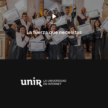
La fuerza que necesitas
Universidad
Internacional
de
La
Rioja