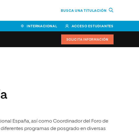
BUSCA UNA TITULACIÓN
INTERNACIONAL
ACCESO ESTUDIANTES
SOLICITA INFORMACIÓN
Facultad de Ciencias de la
Educación y Humanidades
Facultad de Ciencias de la
ía
Salud
Facultad de Economía y
Empresa
tional España, así como Coordinador del Foro de
Escuela Superior de Ingeniería
y Tecnología (ESIT)
e diferentes programas de posgrado en diversas
Facultad de Derecho