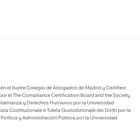
Máster Universitario en Psicopedagogía
olíticas y Relaciones
Acceso universitario para
na de Movilidad
nales
mayores
nacional
Máster Universitario en Atención Temprana y
Desarrollo Infantil
Máster Universitario en Enseñanza de Español
como Lengua Extranjera (ELE)
en el Ilustre Colegio de Abogados de Madrid y Certified
por el The Compliance Certification Board and the Society
obernanza y Derechos Humanos por la Universidad
a Costituzionale e Tutela Giurisdizionale dei Diritti por la
 Política y Administración Pública por la Universidad