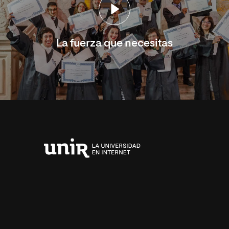
La fuerza que necesitas
Universidad
Internacional
de
La
Rioja