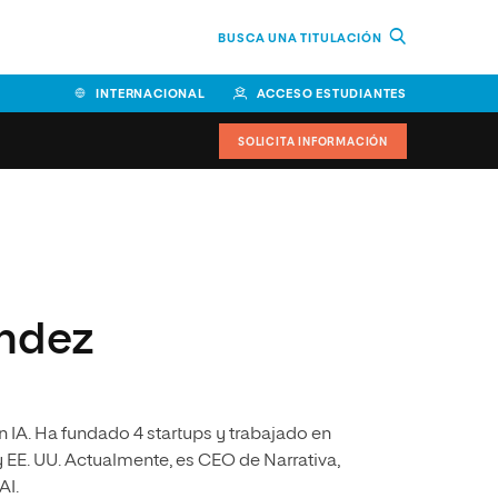
BUSCA UNA TITULACIÓN
INTERNACIONAL
ACCESO ESTUDIANTES
SOLICITA INFORMACIÓN
Facultad de Ciencias de la
Educación y Humanidades
Facultad de Ciencias de la
éndez
Salud
Facultad de Economía y
Empresa
 IA. Ha fundado 4 startups y trabajado en
Escuela Superior de Ingeniería
y Tecnología (ESIT)
 EE. UU. Actualmente, es CEO de Narrativa,
AI.
Facultad de Derecho