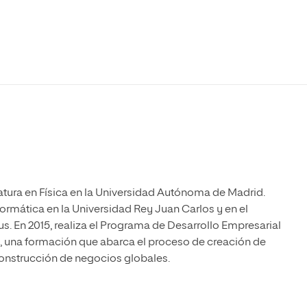
Máster Universitario en Psicopedagogía
olíticas y Relaciones
Acceso universitario para
na de Movilidad
nales
mayores
nacional
Máster Universitario en Atención Temprana y
Desarrollo Infantil
Máster Universitario en Enseñanza de Español
como Lengua Extranjera (ELE)
atura en Física en la Universidad Autónoma de Madrid.
formática en la Universidad Rey Juan Carlos y en el
s. En 2015, realiza el Programa de Desarrollo Empresarial
, una formación que abarca el proceso de creación de
construcción de negocios globales.