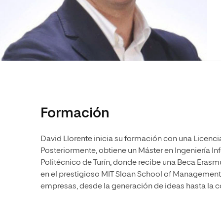
Diseño
Ingeniería y Tecnología
Ciencias P
Escuela de Humanidades
Ofici
Ciencias de la Salud
Diseño
Internacio
Inter
Normas de Organización y
Ciencias Sociales
Ciencias de la Salud
Funcionamiento
Humanidades
Ciencias Sociales
Artes
Humanidades
Música
Artes
Música
Formación
David Llorente inicia su formación con una Licenci
Posteriormente, obtiene un Máster en Ingeniería In
Politécnico de Turín, donde recibe una Beca Erasmu
en el prestigioso MIT Sloan School of Management
empresas, desde la generación de ideas hasta la 