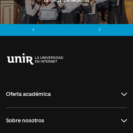
La fuerza que necesitas
Anterior
Siguiente
Universidad
Internacional
de
La
Rioja
Oferta académica
Grados
Sobre nosotros
Másteres Oficiales