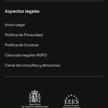
Másteres Propios
Misión y Valores
Aspectos legales
Doctorados
Facultades
Experto Universitario
Nuestro Equipo
Aviso Legal
Postgrados
Trabaja en UNIR
Política de Privacidad
Cursos Universitarios
Actualidad
Política de Cookies
UNIR Revista
Cláusulas legales RGPD
Eventos
Canal de consultas y denuncias
Alianzas corporativas
Sala de prensa
Contacto