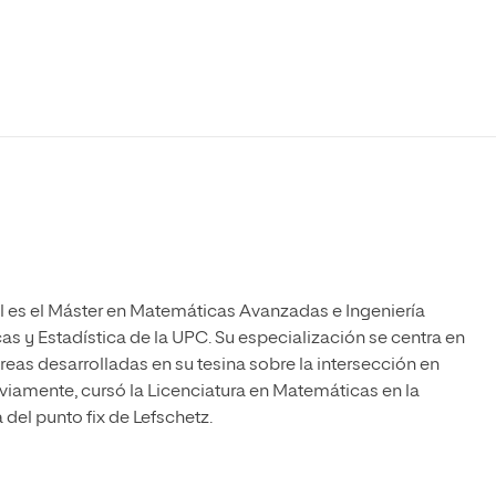
Máster Universitario en Psicopedagogía
olíticas y Relaciones
Acceso universitario para
na de Movilidad
nales
mayores
nacional
Máster Universitario en Atención Temprana y
Desarrollo Infantil
Máster Universitario en Enseñanza de Español
como Lengua Extranjera (ELE)
il es el Máster en Matemáticas Avanzadas e Ingeniería
s y Estadística de la UPC. Su especialización se centra en
reas desarrolladas en su tesina sobre la intersección en
viamente, cursó la Licenciatura en Matemáticas en la
del punto fix de Lefschetz.