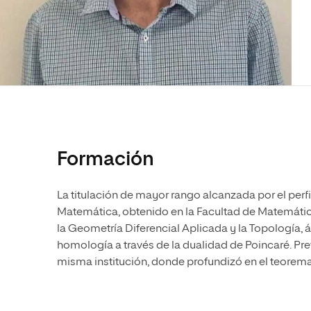
Diseño
Ingeniería y Tecnología
Ciencias P
Escuela de Humanidades
Ofici
Ciencias de la Salud
Diseño
Internacio
Inter
Normas de Organización y
Ciencias Sociales
Ciencias de la Salud
Funcionamiento
Humanidades
Ciencias Sociales
Artes
Humanidades
Música
Artes
Música
Formación
La titulación de mayor rango alcanzada por el perf
Matemática, obtenido en la Facultad de Matemática
la Geometría Diferencial Aplicada y la Topología, á
homología a través de la dualidad de Poincaré. Pre
misma institución, donde profundizó en el teorema 