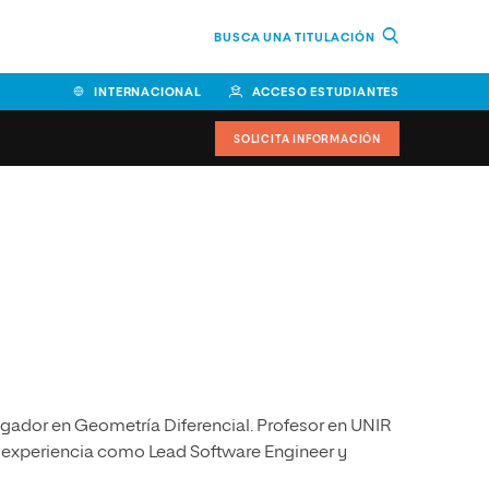
BUSCA UNA TITULACIÓN
INTERNACIONAL
ACCESO ESTUDIANTES
SOLICITA INFORMACIÓN
Facultad de Ciencias de la
Educación y Humanidades
Facultad de Ciencias de la
Salud
Facultad de Economía y
Empresa
gador en Geometría Diferencial. Profesor en UNIR
Escuela Superior de Ingeniería
y Tecnología (ESIT)
 experiencia como Lead Software Engineer y
Facultad de Derecho