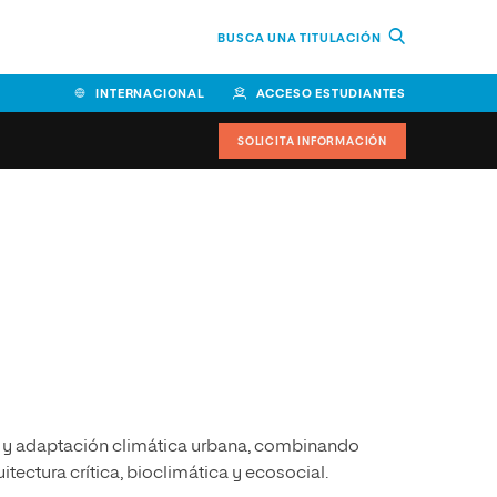
BUSCA UNA TITULACIÓN
INTERNACIONAL
ACCESO ESTUDIANTES
SOLICITA INFORMACIÓN
Facultad de Ciencias de la
Educación y Humanidades
Facultad de Ciencias de la
Salud
Facultad de Economía y
Empresa
Escuela Superior de Ingeniería
es y adaptación climática urbana, combinando
y Tecnología (ESIT)
tectura crítica, bioclimática y ecosocial.
Facultad de Derecho