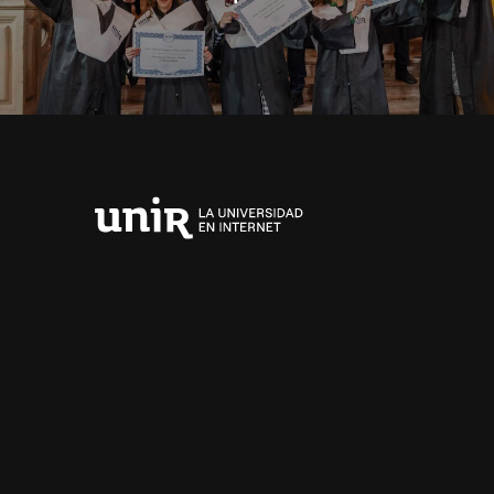
Universidad
Internacional
de
La
Rioja