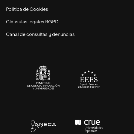
Cursos Universitarios
Actualidad
Política de Cookies
UNIR Revista
Cláusulas legales RGPD
Eventos
Canal de consultas y denuncias
Alianzas corporativas
Sala de prensa
Contacto