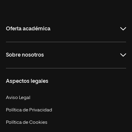
Universidad
Internacional
de
La
Rioja
Oferta académica
Grados
Sobre nosotros
Másteres Oficiales
Másteres Propios
Misión y Valores
Aspectos legales
Doctorados
Facultades
Experto Universitario
Nuestro Equipo
Aviso Legal
Postgrados
Trabaja en UNIR
Política de Privacidad
Cursos Universitarios
Actualidad
Política de Cookies