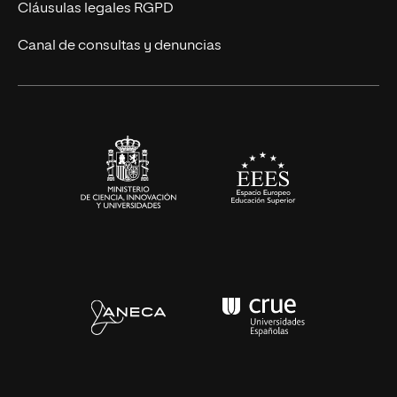
UNIR Revista
Cláusulas legales RGPD
Eventos
Canal de consultas y denuncias
Alianzas corporativas
Sala de prensa
Contacto