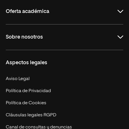
Rioja
Oferta académica
Grados
Sobre nosotros
Másteres Oficiales
Másteres Propios
Misión y Valores
Aspectos legales
Doctorados
Facultades
Experto Universitario
Nuestro Equipo
Aviso Legal
Postgrados
Trabaja en UNIR
Política de Privacidad
Cursos Universitarios
Actualidad
Política de Cookies
UNIR Revista
Cláusulas legales RGPD
Eventos
Canal de consultas y denuncias