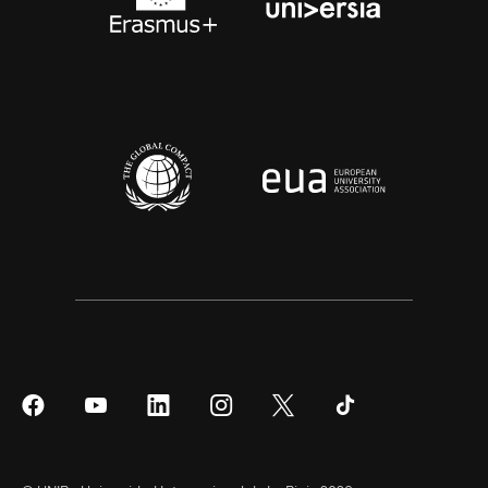
Síguenos
Síguenos
Síguenos
Síguenos
Síguenos
Síguenos
en
en
en
en
en
en
Facebook
YouTube
LinkedIn
Instagram
Twitter
Tiktok