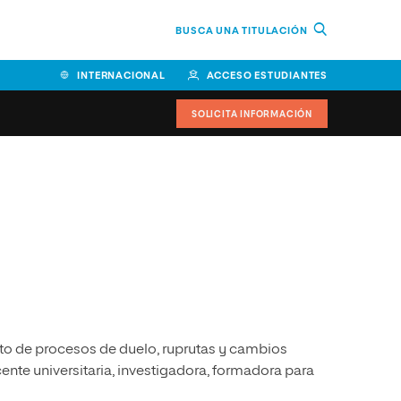
BUSCA UNA TITULACIÓN
INTERNACIONAL
ACCESO ESTUDIANTES
SOLICITA INFORMACIÓN
Facultad de Ciencias de la
Educación y Humanidades
Facultad de Ciencias de la
Salud
Facultad de Economía y
Empresa
to de procesos de duelo, ruprutas y cambios
Escuela Superior de Ingeniería
y Tecnología (ESIT)
ente universitaria, investigadora, formadora para
Facultad de Derecho