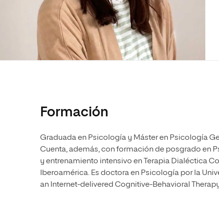
Diseño
Ingeniería y Tecnología
Ciencias P
Escuela de Humanidades
Ofici
Ciencias de la Salud
Diseño
Internacio
Inter
Normas de Organización y
Ciencias Sociales
Ciencias de la Salud
Funcionamiento
Humanidades
Ciencias Sociales
Artes
Humanidades
Música
Artes
Música
Formación
Graduada en Psicología y Máster en Psicología Gene
Cuenta, además, con formación de posgrado en Psi
y entrenamiento intensivo en Terapia Dialéctica C
Iberoamérica. Es doctora en Psicología por la Univ
an Internet-delivered Cognitive-Behavioral Therapy