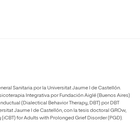
Máster Universitario en Psicopedagogía
olíticas y Relaciones
Acceso universitario para
na de Movilidad
nales
mayores
nacional
Máster Universitario en Atención Temprana y
Desarrollo Infantil
Máster Universitario en Enseñanza de Español
como Lengua Extranjera (ELE)
ral Sanitaria por la Universitat Jaume I de Castellón.
coterapia Integrativa por Fundación Aiglé (Buenos Aires)
onductual (Dialectical Behavior Therapy, DBT) por DBT
ersitat Jaume I de Castellón, con la tesis doctoral GROw,
 (iCBT) for Adults with Prolonged Grief Disorder (PGD).