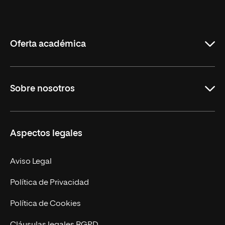
Universidad
Internacional
de
La
Rioja
Oferta académica
Grados
Sobre nosotros
Másteres Oficiales
Másteres Propios
Misión y Valores
Aspectos legales
Doctorados
Facultades
Experto Universitario
Nuestro Equipo
Aviso Legal
Postgrados
Trabaja en UNIR
Política de Privacidad
Cursos Universitarios
Actualidad
Política de Cookies
UNIR Revista