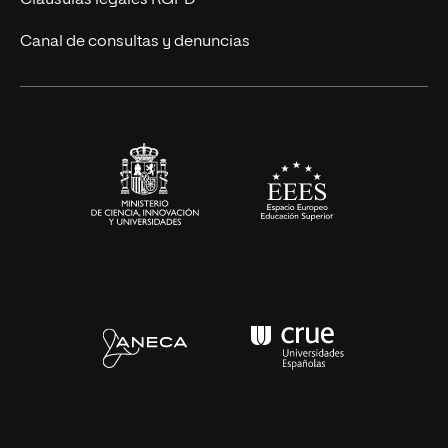
Cláusulas legales RGPD
Eventos
Canal de consultas y denuncias
Alianzas corporativas
Sala de prensa
Contacto