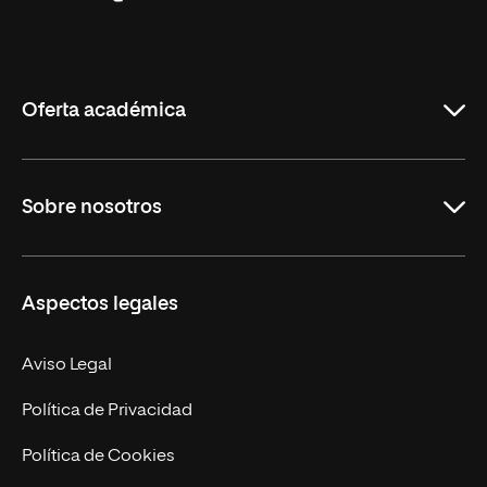
Universidad
Internacional
de
La
Rioja
Oferta académica
Grados
Sobre nosotros
Másteres Oficiales
Másteres Propios
Misión y Valores
Aspectos legales
Doctorados
Facultades
Experto Universitario
Nuestro Equipo
Aviso Legal
Postgrados
Trabaja en UNIR
Política de Privacidad
Cursos Universitarios
Actualidad
Política de Cookies