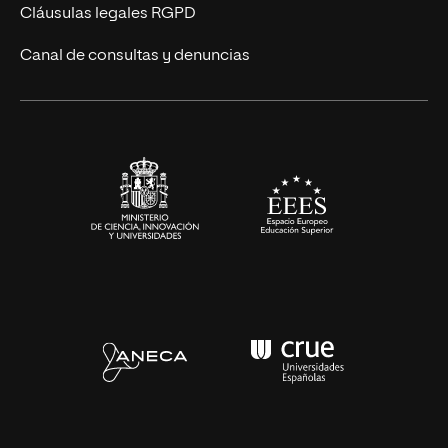
UNIR Revista
Cláusulas legales RGPD
Eventos
Canal de consultas y denuncias
Alianzas corporativas
Sala de prensa
Contacto