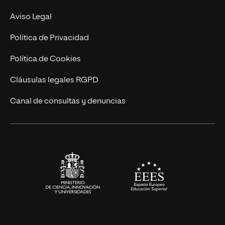
Experto Universitario
Nuestro Equipo
Aviso Legal
Postgrados
Trabaja en UNIR
Política de Privacidad
Cursos Universitarios
Actualidad
Política de Cookies
UNIR Revista
Cláusulas legales RGPD
Eventos
Canal de consultas y denuncias
Alianzas corporativas
Sala de prensa
Contacto