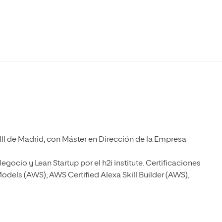
Máster Universitario en Psicopedagogía
olíticas y Relaciones
Acceso universitario para
na de Movilidad
nales
mayores
nacional
Máster Universitario en Atención Temprana y
Desarrollo Infantil
Máster Universitario en Enseñanza de Español
como Lengua Extranjera (ELE)
 III de Madrid, con Máster en Dirección de la Empresa
cio y Lean Startup por el h2i institute. Certificaciones
odels (AWS), AWS Certified Alexa Skill Builder (AWS),