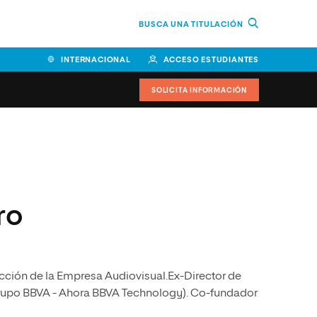
BUSCA UNA TITULACIÓN
INTERNACIONAL
ACCESO ESTUDIANTES
SOLICITA INFORMACIÓN
Facultad de Ciencias de la
Educación y Humanidades
Facultad de Ciencias de la
ro
Salud
Facultad de Economía y
Empresa
ección de la Empresa Audiovisual.Ex-Director de
Escuela Superior de Ingeniería
y Tecnología (ESIT)
rupo BBVA - Ahora BBVA Technology). Co-fundador
Facultad de Derecho