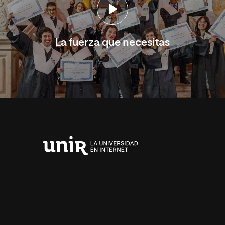
La fuerza que necesitas
Universidad
Internacional
de
La
Rioja