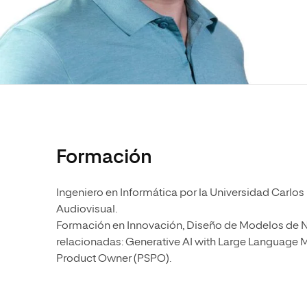
Diseño
Ingeniería y Tecnología
Ciencias P
Escuela de Humanidades
Ofici
Ciencias de la Salud
Diseño
Internacio
Inter
Normas de Organización y
Ciencias Sociales
Ciencias de la Salud
Funcionamiento
Humanidades
Ciencias Sociales
Artes
Humanidades
Música
Artes
Música
Formación
Ingeniero en Informática por la Universidad Carlos
Audiovisual.
Formación en Innovación, Diseño de Modelos de Nego
relacionadas: Generative AI with Large Language M
Product Owner (PSPO).