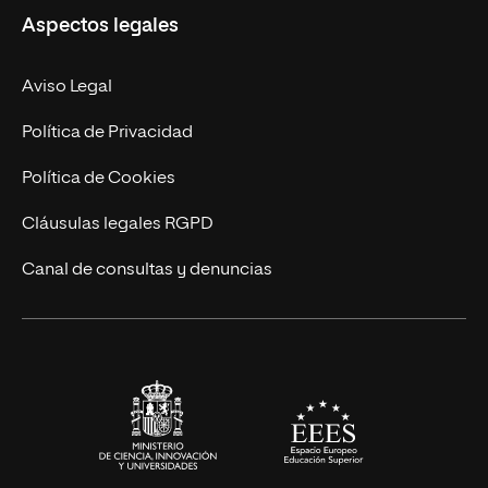
Aspectos legales
Doctorados
Facultades
Experto Universitario
Nuestro Equipo
Aviso Legal
Postgrados
Trabaja en UNIR
Política de Privacidad
Cursos Universitarios
Actualidad
Política de Cookies
UNIR Revista
Cláusulas legales RGPD
Eventos
Canal de consultas y denuncias
Alianzas corporativas
Sala de prensa
Contacto