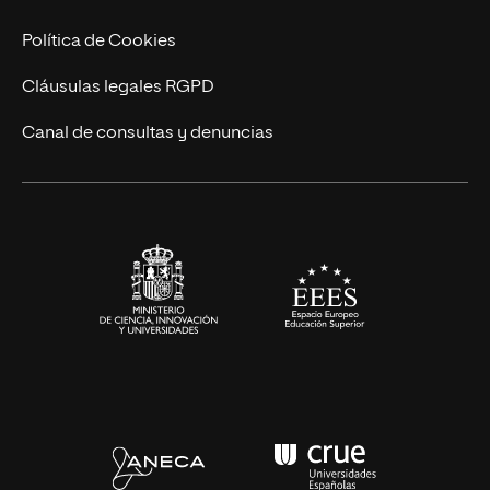
Cursos Universitarios
Actualidad
Política de Cookies
UNIR Revista
Cláusulas legales RGPD
Eventos
Canal de consultas y denuncias
Alianzas corporativas
Sala de prensa
Contacto