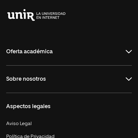
Universidad
Internacional
de
La
Rioja
Oferta académica
Grados
Sobre nosotros
Másteres Oficiales
Másteres Propios
Misión y Valores
Aspectos legales
Doctorados
Facultades
Experto Universitario
Nuestro Equipo
Aviso Legal
Postgrados
Trabaja en UNIR
Política de Privacidad