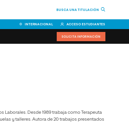
BUSCA UNA TITULACIÓN
INTERNACIONAL
ACCESO ESTUDIANTES
SOLICITA INFORMACIÓN
Facultad de Ciencias de la
Educación y Humanidades
Facultad de Ciencias de la
Salud
Facultad de Economía y
Empresa
os Laborales. Desde 1989 trabaja como Terapeuta
Escuela Superior de Ingeniería
y Tecnología (ESIT)
uelas y talleres. Autora de 20 trabajos presentados
Facultad de Derecho