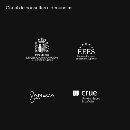
Eventos
Canal de consultas y denuncias
Alianzas corporativas
Sala de prensa
Contacto