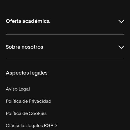
Internacional
de
La
Rioja
Oferta académica
Grados
Sobre nosotros
Másteres Oficiales
Másteres Propios
Misión y Valores
Aspectos legales
Doctorados
Facultades
Experto Universitario
Nuestro Equipo
Aviso Legal
Postgrados
Trabaja en UNIR
Política de Privacidad
Cursos Universitarios
Actualidad
Política de Cookies
UNIR Revista
Cláusulas legales RGPD