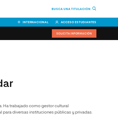
BUSCA UNA TITULACIÓN
INTERNACIONAL
ACCESO ESTUDIANTES
SOLICITA INFORMACIÓN
Facultad de Ciencias de la
Educación y Humanidades
Facultad de Ciencias de la
Salud
dar
Facultad de Economía y
Empresa
Escuela Superior de Ingeniería
ia. Ha trabajado como gestor cultural
y Tecnología (ESIT)
para diversas instituciones públicas y privadas.
Facultad de Derecho