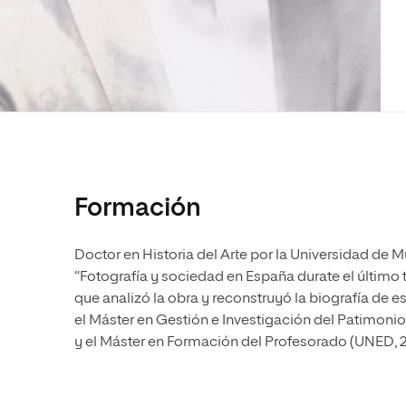
Diseño
Ingeniería y Tecnología
Ciencias P
Escuela de Humanidades
Ofici
Ciencias de la Salud
Diseño
Internacio
Inter
Normas de Organización y
Ciencias Sociales
Ciencias de la Salud
Funcionamiento
Humanidades
Ciencias Sociales
Artes
Humanidades
Música
Artes
Música
Formación
Doctor en Historia del Arte por la Universidad de Mur
“Fotografía y sociedad en España durate el último t
que analizó la obra y reconstruyó la biografía de
el Máster en Gestión e Investigación del Patimonio 
y el Máster en Formación del Profesorado (UNED, 