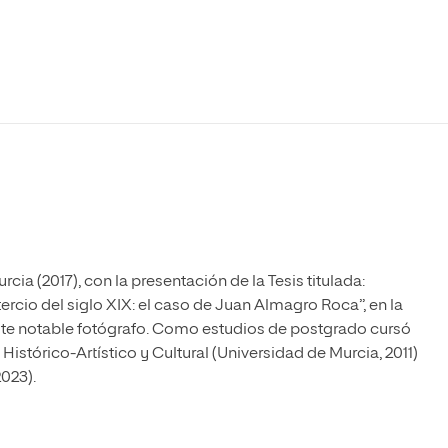
Máster Universitario en Psicopedagogía
olíticas y Relaciones
Acceso universitario para
na de Movilidad
nales
mayores
nacional
Máster Universitario en Atención Temprana y
Desarrollo Infantil
Máster Universitario en Enseñanza de Español
como Lengua Extranjera (ELE)
cia (2017), con la presentación de la Tesis titulada:
ercio del siglo XIX: el caso de Juan Almagro Roca”, en la
 este notable fotógrafo. Como estudios de postgrado cursó
Histórico-Artístico y Cultural (Universidad de Murcia, 2011)
2023).