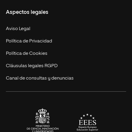
Másteres Propios
Misión y Valores
Aspectos legales
Doctorados
Facultades
Experto Universitario
Nuestro Equipo
Aviso Legal
Postgrados
Trabaja en UNIR
Política de Privacidad
Cursos Universitarios
Actualidad
Política de Cookies
UNIR Revista
Cláusulas legales RGPD
Eventos
Canal de consultas y denuncias
Alianzas corporativas
Sala de prensa
Contacto