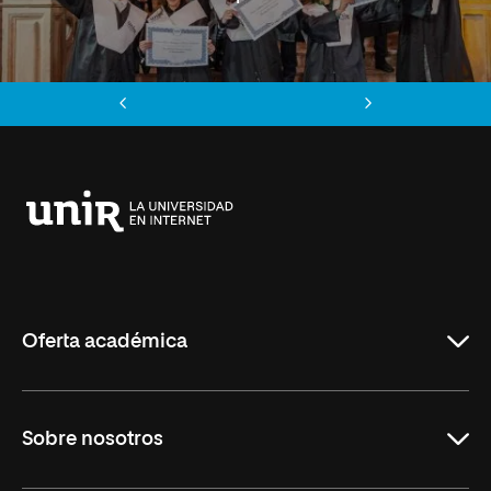
Anterior
Siguiente
Universidad
Internacional
de
La
Rioja
Oferta académica
Grados
Sobre nosotros
Másteres Oficiales