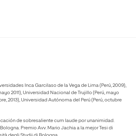
Máster Universitario en Psicopedagogía
olíticas y Relaciones
Acceso universitario para
na de Movilidad
nales
mayores
nacional
Máster Universitario en Atención Temprana y
Desarrollo Infantil
Máster Universitario en Enseñanza de Español
como Lengua Extranjera (ELE)
versidades Inca Garcilaso de la Vega de Lima (Perú, 2009),
ayo 2011), Universidad Nacional de Trujillo (Perú, mayo
bre, 2013), Universidad Autónoma del Perú (Perú, octubre
icación de sobresaliente cum laude por unanimidad.
 Bologna. Premio Avv. Mario Jachia a la mejor Tesi di
tà degli Studii di Bologna.