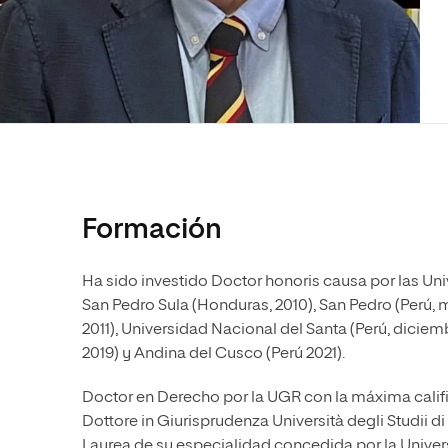
Diseño
Ingeniería y Tecnología
Ciencias P
Escuela de Humanidades
Ofici
Ciencias de la Salud
Diseño
Internacio
Inter
Normas de Organización y
Ciencias Sociales
Ciencias de la Salud
Funcionamiento
Humanidades
Ciencias Sociales
Artes
Humanidades
Música
Artes
Música
Formación
Ha sido investido Doctor honoris causa por las Uni
San Pedro Sula (Honduras, 2010), San Pedro (Perú, m
2011), Universidad Nacional del Santa (Perú, diciem
2019) y Andina del Cusco (Perú 2021).
Doctor en Derecho por la UGR con la máxima calif
Dottore in Giurisprudenza Università degli Studii di
Laurea de su especialidad concedida por la Universi