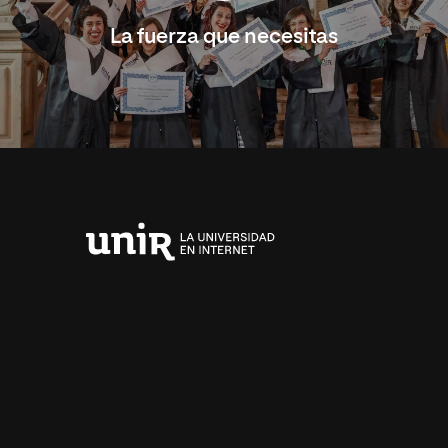
La fuerza que necesitas
Universidad
Internacional
de
La
Rioja