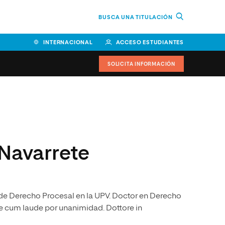
BUSCA UNA TITULACIÓN
INTERNACIONAL
ACCESO ESTUDIANTES
SOLICITA INFORMACIÓN
Facultad de Ciencias de la
Educación y Humanidades
Facultad de Ciencias de la
 Navarrete
Salud
Facultad de Economía y
Empresa
o de Derecho Procesal en la UPV. Doctor en Derecho
Escuela Superior de Ingeniería
y Tecnología (ESIT)
te cum laude por unanimidad. Dottore in
Facultad de Derecho