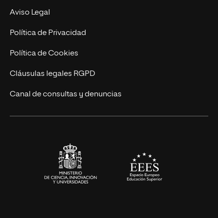
Experto Universitario
Nuestro Equipo
Aviso Legal
Postgrados
Trabaja en UNIR
Política de Privacidad
Cursos Universitarios
Actualidad
Política de Cookies
UNIR Revista
Cláusulas legales RGPD
Eventos
Canal de consultas y denuncias
Alianzas corporativas
Sala de prensa
Contacto