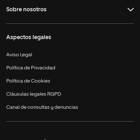
Sobre nosotros
Másteres Oficiales
Másteres Propios
Misión y Valores
Aspectos legales
Doctorados
Facultades
Experto Universitario
Nuestro Equipo
Aviso Legal
Postgrados
Trabaja en UNIR
Política de Privacidad
Cursos Universitarios
Actualidad
Política de Cookies
UNIR Revista
Cláusulas legales RGPD
Eventos
Canal de consultas y denuncias
Alianzas corporativas
Sala de prensa