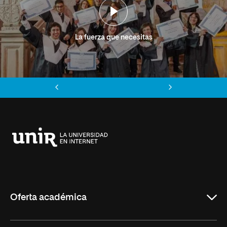
La fuerza que necesitas
Anterior
Siguiente
Universidad
Internacional
de
La
Rioja
Oferta académica
Grados