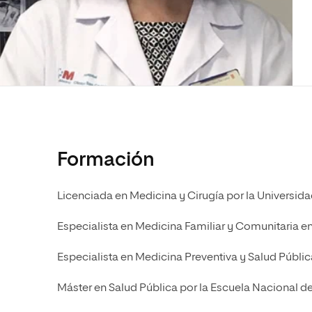
Diseño
Ingeniería y Tecnología
Ciencias P
Escuela de Humanidades
Ofici
Ciencias de la Salud
Diseño
Internacio
Inter
Normas de Organización y
Ciencias Sociales
Ciencias de la Salud
Funcionamiento
Humanidades
Ciencias Sociales
Artes
Humanidades
Música
Artes
Música
Formación
Licenciada en Medicina y Cirugía por la Universid
Especialista en Medicina Familiar y Comunitaria en
Especialista en Medicina Preventiva y Salud Pública
Máster en Salud Pública por la Escuela Nacional d