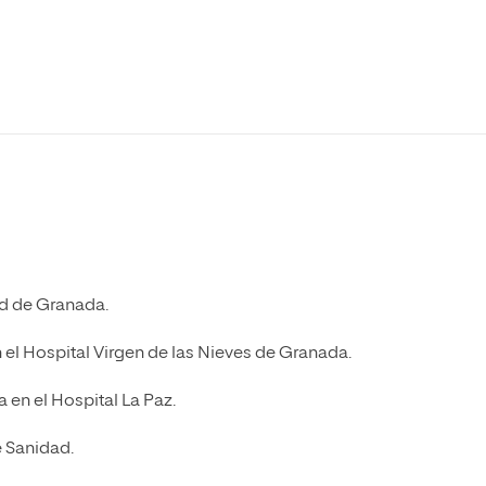
Máster Universitario en Psicopedagogía
olíticas y Relaciones
Acceso universitario para
na de Movilidad
nales
mayores
nacional
Máster Universitario en Atención Temprana y
Desarrollo Infantil
Máster Universitario en Enseñanza de Español
como Lengua Extranjera (ELE)
ad de Granada.
 el Hospital Virgen de las Nieves de Granada.
 en el Hospital La Paz.
e Sanidad.