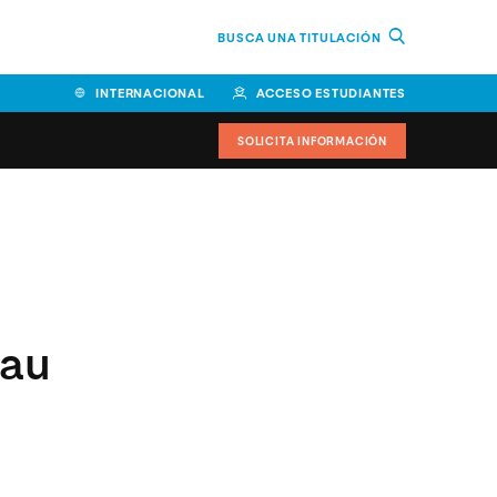
BUSCA UNA TITULACIÓN
INTERNACIONAL
ACCESO ESTUDIANTES
SOLICITA INFORMACIÓN
Facultad de Ciencias de la
Educación y Humanidades
Facultad de Ciencias de la
Salud
Pau
Facultad de Economía y
Empresa
Escuela Superior de Ingeniería
y Tecnología (ESIT)
Facultad de Derecho